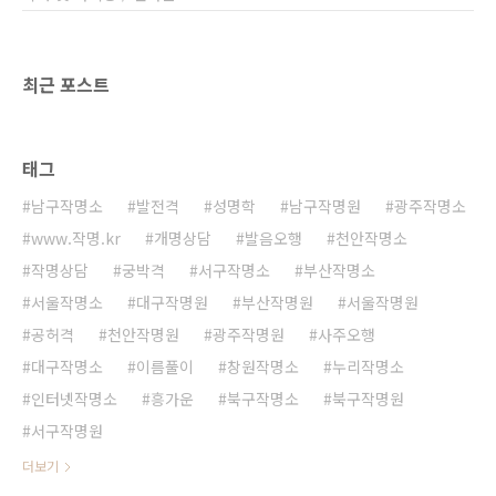
최근 포스트
태그
남구작명소
발전격
성명학
남구작명원
광주작명소
www.작명.kr
개명상담
발음오행
천안작명소
작명상담
궁박격
서구작명소
부산작명소
서울작명소
대구작명원
부산작명원
서울작명원
공허격
천안작명원
광주작명원
사주오행
대구작명소
이름풀이
창원작명소
누리작명소
인터넷작명소
흥가운
북구작명소
북구작명원
서구작명원
더보기