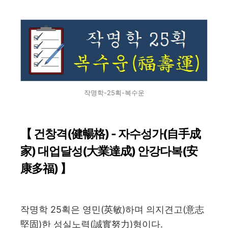
작명학-25획-복수운
【 건창격(健暢格) - 자수성가(自手成
家) 대업달성(大業達成) 안강다복(安
康多福) 】
작명학 25획은 영민(英敏)하며 의지견고(意志
堅固)한 성실노력(誠實努力)형이다.