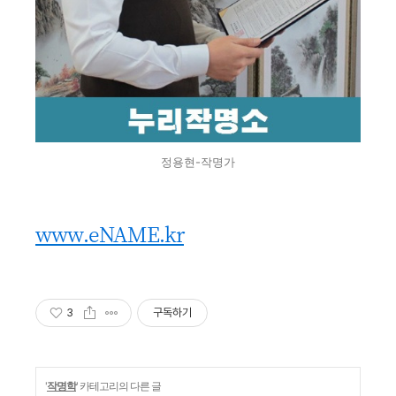
정용현-작명가
www.eNAME.kr
3
구독하기
'
작명학
' 카테고리의 다른 글