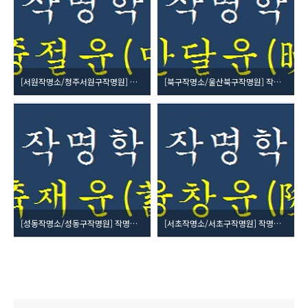
[서원작명소/청주서원구작명원] 작명학 27획 - 중절운(中折運)
[북구작명소/울산북구작명원] 작명학 26획 - 만달운(晩達運)
[성동작명소/성동구작명원] 작명학 24획 (吉) 축재운(蓄財運)
[서초작명소/서초구작명원] 작명학 23획 (大吉) 융창운(隆昌運)