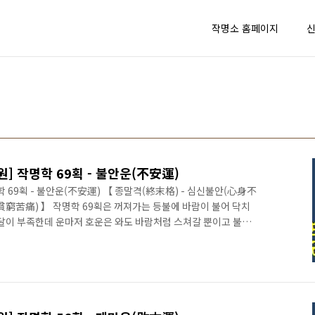
작명소 홈페이지
 작명학 69획 - 불안운(不安運)
69획 - 불안운(不安運) 【 종말격(終末格) - 심신불안(心身不
貧窮苦痛) 】 작명학 69획은 꺼져가는 등불에 바람이 불어 닥치
발달이 부족한데 운마저 호운은 와도 바람처럼 스쳐갈 뿐이고 불안,
어지는 흉암시가 있다. 불구, 병약 등의 극도의 흉(凶)도 당하게
론 주위 사람들에게도 적지 않는 피해를 주기도 한다. 배우자와 자
이루기가 어렵다. 뼈를 깎는 수행으로 이를 극복하든지 아니면 개
 좋을 것이다. www.eNAME.kr