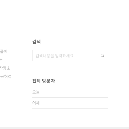
검색
풀이
소
작명소
공허격
전체 방문자
오늘
어제