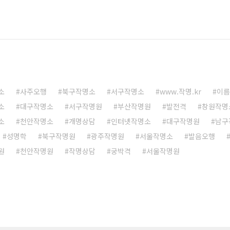
소
사주오행
북구작명소
서구작명소
www.작명.kr
이름
소
대구작명소
서구작명원
부산작명원
발전격
창원작명
소
천안작명소
개명상담
인터넷작명소
대구작명원
남구
성명학
북구작명원
광주작명원
서울작명소
발음오행
원
천안작명원
작명상담
궁박격
서울작명원