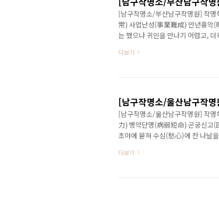
[남구작명소/부산남구작명원]
[남구작명소/부산남구작명원] 작명학 
常) 사업난성(事業難成) 만년흉악(
는 했으나 귀인을 만나기 어렵고, 더
을 기울인다해도 그 성과는 기대치 
더보기
으로써 재지불능 상태이며 손실, 재화
파가망산(破家亡産)되어 어디에 의지
다. www.eNAME.kr
[남구작명소/울산남구작명원]
[남구작명소/울산남구작명원] 작명학 
力) 병약단명(病弱短命) 곤궁신고(
초야에 묻혀 수심(愁心)에 찬 나날을
도 없다. 이는 비단 때를 못 만났
더보기
봐야 할 것이다. 사회에 진출해도 
苦), 파괴, 실패, 고독, 병액 등의 
도의 정신 수행 등에 일로매진하는 것
경우도 있..