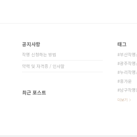
공지사항
태그
작명 신청하는 방법
부산작명
광주작명
약력 및 자격증 / 인사말
누리작명
흥가운
남구작명
최근 포스트
더보기