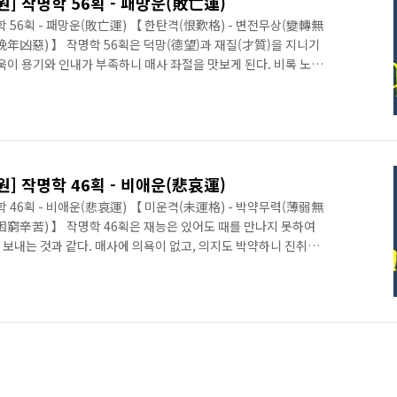
 작명학 56획 - 패망운(敗亡運)
56획 - 패망운(敗亡運) 【 한탄격(恨歎格) - 변전무상(變轉無
晩年凶惡) 】 작명학 56획은 덕망(德望)과 재질(才質)을 지니기
욱이 용기와 인내가 부족하니 매사 좌절을 맛보게 된다. 비록 노력
이하이므로 심신이 고달프기 그지 없다. 하는 일마다 실패의 연속
(災禍), 망신, 병액 등의 재액이 계속 일어나므로 만년(晩年)은
할 데 없는 처량한 신세가 된다. 이름에 써서는 안될 대흉수이
 작명학 46획 - 비애운(悲哀運)
46획 - 비애운(悲哀運) 【 미운격(未運格) - 박약무력(薄弱無
困窮辛苦) 】 작명학 46획은 재능은 있어도 때를 만나지 못하여
 보내는 것과 같다. 매사에 의욕이 없고, 의지도 박약하니 진취력
다기 보다는 자신의 박약무기력(薄弱無氣力)한데서 기인한 것으로
부정적인 생각으로 인해 적응하기가 어렵다. 평생을 두고 곤고(困
흉(凶)이 가실 날이 없다. 자신과의 싸움을 해야 하는 발명, 연구, 고
이 성공의 길이 될 수도 있다. 기예 방면으로 진출하여 성공하는