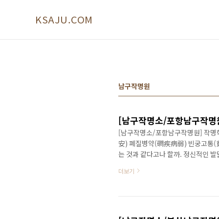
본문 바로가기
KSAJU.COM
남구작명원
[남구작명소/포항남구작명원]
[남구작명소/포항남구작명원] 작명학 
安) 폐질병약(磵疾病弱) 빈궁고통(
는 것과 같다고나 할까. 정신적인 
동요, 역경이 그칠 사이 없이 계속 이
더보기
된다. 또는 정신 이상으로 본인은 물
식운도 매우 나빠 정상적인 가정을 
명을 통해 흉(凶)을 피하든지 하는 것이