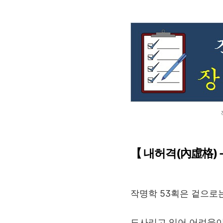
【 내허격(內虛格)
작명학 53획은 겉으로는
도사리고 있어 어려움이