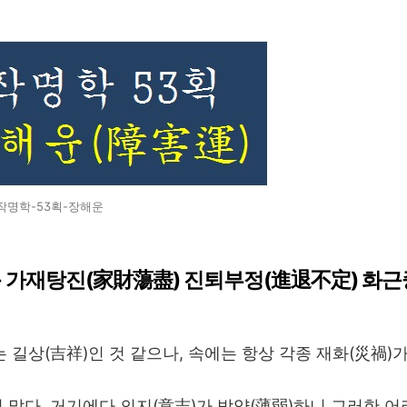
작명학-53획-장해운
 - 가재탕진(家財蕩盡) 진퇴부정(進退不定) 화근
 길상(吉祥)인 것 같으나, 속에는 항상 각종 재화(災禍)
 많다. 거기에다 의지(意志)가 박약(薄弱)하니 그러한 