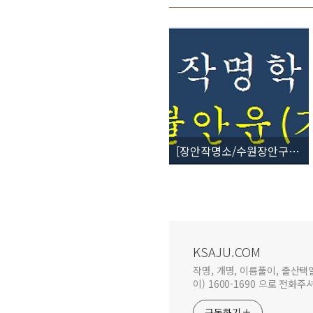
[장안작명소/수원장안구작명원] 작명학 55획 - 불안운(不安運)
KSAJU.COM
작명, 개명, 이름풀이, 출산택
이) 1600-1690 으로 전화주셔도
구독하기