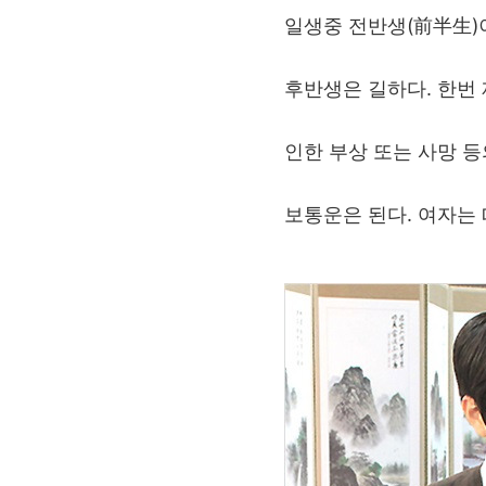
일생중 전반생(前半生)
후반생은 길하다. 한번
인한 부상 또는 사망 등
보통운은 된다. 여자는 