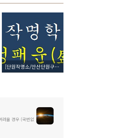
[단원작명소/안산단원구작명원] 작명학 51획 - 성패운(盛敗運)
 어려울 경우 (국번없