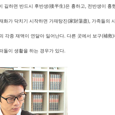
이 길하면 반드시 후반생(後半生)은 흉하고, 전반생이 흉
 재화가 닥치기 시작하면 가재탕진(家財蕩盡), 가족들의 
의 각종 재액이 연달아 일어난다. 다른 곳에서 보구(補救
떠돌이 생활을 하는 경우가 있다.