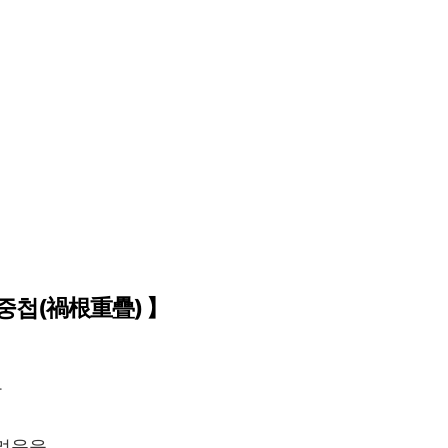
중첩(禍根重疊) 】
가
어려움을