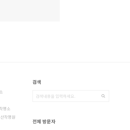
검색
소
작명소
부산작명원
전체 방문자