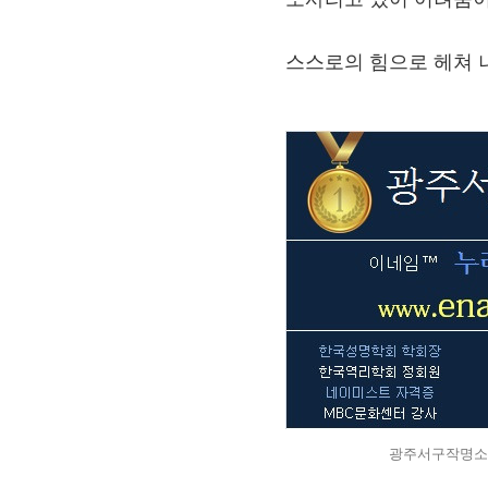
스스로의 힘으로 헤쳐 
광주서구작명소-e