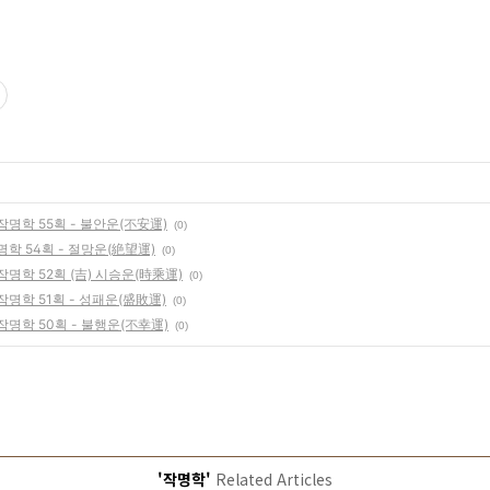
명학 55획 - 불안운(不安運)
(0)
학 54획 - 절망운(絶望運)
(0)
명학 52획 (吉) 시승운(時乘運)
(0)
명학 51획 - 성패운(盛敗運)
(0)
명학 50획 - 불행운(不幸運)
(0)
'작명학'
Related Articles