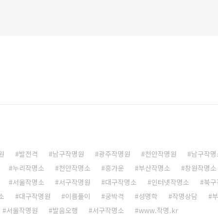
원
발전격
남구작명원
광주작명원
천안작명원
남구작명
누리작명소
천안작명소
흥가운
부산작명소
창원작명소
서울작명소
서구작명원
대구작명소
인터넷작명소
북구
소
대구작명원
이름풀이
궁박격
성명학
작명상담
서울작명원
발음오행
서구작명소
www.작명.kr