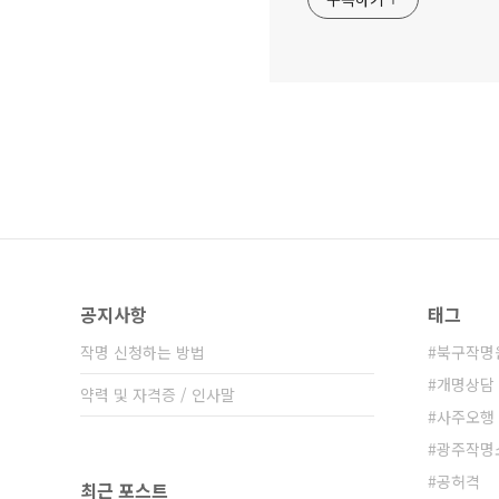
공지사항
태그
작명 신청하는 방법
북구작명
개명상담
약력 및 자격증 / 인사말
사주오행
광주작명
공허격
최근 포스트