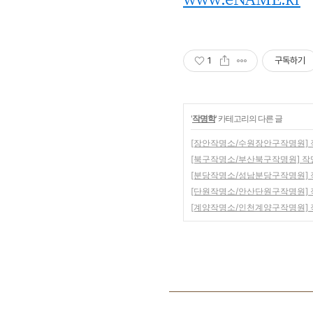
1
구독하기
'
작명학
' 카테고리의 다른 글
[장안작명소/수원장안구작명원] 작
[북구작명소/부산북구작명원] 작명
[분당작명소/성남분당구작명원] 작
[단원작명소/안산단원구작명원] 작
[계양작명소/인천계양구작명원] 작