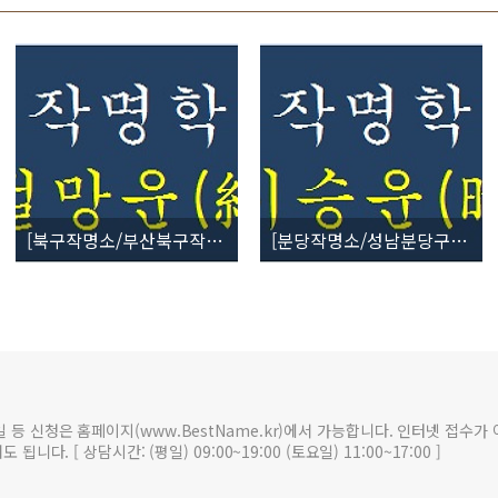
[북구작명소/부산북구작명원] 작명학 54획 - 절망운(絶望運)
[분당작명소/성남분당구작명원] 작명학 52획 (吉) 시승운(時乘運)
일 등 신청은 홈페이지(www.BestName.kr)에서 가능합니다. 인터넷 접수가
 됩니다. [ 상담시간: (평일) 09:00~19:00 (토요일) 11:00~17:00 ]