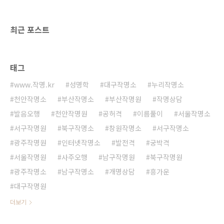
최근 포스트
태그
www.작명.kr
성명학
대구작명소
누리작명소
천안작명소
부산작명소
부산작명원
작명상담
발음오행
천안작명원
공허격
이름풀이
서울작명소
서구작명원
북구작명소
창원작명소
서구작명소
광주작명원
인터넷작명소
발전격
궁박격
서울작명원
사주오행
남구작명원
북구작명원
광주작명소
남구작명소
개명상담
흥가운
대구작명원
더보기