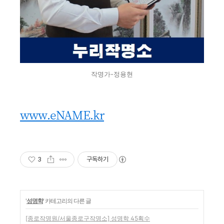
작명가-정용현
www.eNAME.kr
3
구독하기
'
성명학
' 카테고리의 다른 글
[종로작명원/서울종로구작명소] 성명학 45획수