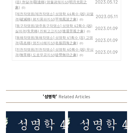
2023.05.12
(吉) 현달격(顯達格) 명월광채지상(明月光彩之
象)
(0)
[제천작명원/제천작명소] 성명학 44획수 (凶) 파멸
2023.05.11
격(破滅格) 평지풍파지상(平地風波之象)
(0)
[동구작명원/광주동구작명소] 성명학 42획수 (凶)
2023.01.09
실의격(失意格) 진퇴고고지상(進退苦孤之象)
(0)
[동해작명원/동해작명소] 성명학 41획수 (吉) 고명
2023.01.09
격(高名格) 명진사해지상(名振四海之象)
(0)
[진천작명원/진천작명소] 성명학 40획수 (凶) 무상
2023.01.09
격(無常格) 도로무공지상(徒勞無功之象)
(0)
'성명학'
Related Articles