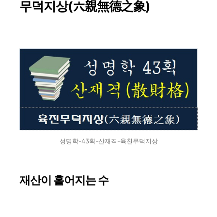
무덕지상(六親無德之象)
성명학-43획-산재격-육친무덕지상
재산이 흩어지는 수