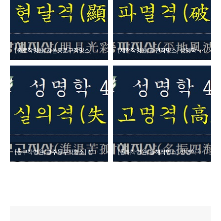
[종로작명원/서울종로구작명소] 성명학 45획수 (吉) 현달격(顯達格) 명월광채지상(明月光彩之象)
[제천작명원/제천작명소] 성명학 44획수 (凶) 파멸격(破滅格) 평지풍파지상(平地風波之象)
[동구작명원/광주동구작명소] 성명학 42획수 (凶) 실의격(失意格) 진퇴고고지상(進退苦孤之象)
[동해작명원/동해작명소] 성명학 41획수 (吉) 고명격(高名格) 명진사해지상(名振四海之象)