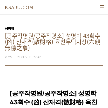
본문 바로가기
KSAJU.COM
성명학
[공주작명원/공주작명소] 성명학 43획수
(凶) 산재격(散財格) 육친무덕지상(六親
無德之象)
이든S
2023. 5. 11. 22:42
[공주작명원/공주작명소] 성명학
43획수 (凶) 산재격(散財格) 육친