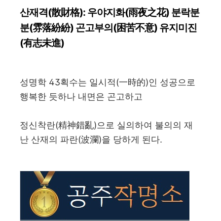
산재격(散財格): 우야지화(雨夜之花) 분락분
분(雰落紛紛) 곤고부의(困苦不意) 유지미진
(有志未進)
성명학 43획수는 일시적(一時的)인 성공으로
행복한 듯하나 내면은 곤고하고
정신착란(精神錯亂)으로 실의하여 불의의 재
난 산재의 파란(波瀾)을 당하게 된다.