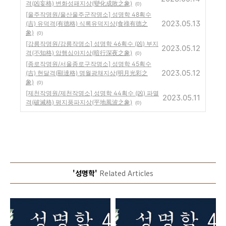
격(凶妄格) 변화성패지상(變化成敗之象)
(0)
[울주작명원/울산울주군작명소] 성명학 48획수
2023.05.13
(吉) 유덕격(有德格) 식록유덕지상(食祿有德之
象)
(0)
[강릉작명원/강릉작명소] 성명학 46획수 (凶) 부지
2023.05.12
격(不知格) 암행심야지상(暗行深夜之象)
(0)
[종로작명원/서울종로구작명소] 성명학 45획수
2023.05.12
(吉) 현달격(顯達格) 명월광채지상(明月光彩之
象)
(0)
[제천작명원/제천작명소] 성명학 44획수 (凶) 파멸
2023.05.11
격(破滅格) 평지풍파지상(平地風波之象)
(0)
'성명학'
Related Articles