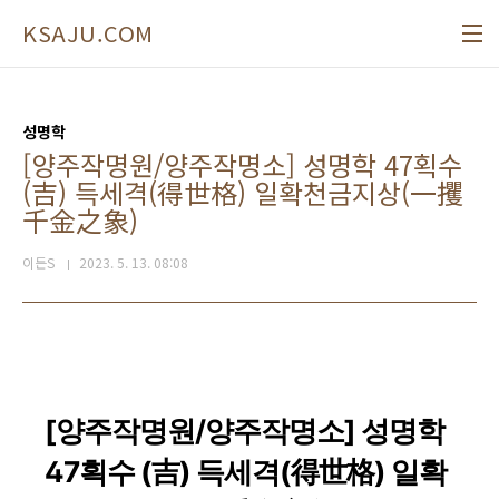
본문 바로가기
KSAJU.COM
성명학
[양주작명원/양주작명소] 성명학 47획수
(吉) 득세격(得世格) 일확천금지상(一攫
千金之象)
이든S
2023. 5. 13. 08:08
[양주작명원/양주작명소] 성명학
47획수 (吉) 득세격(得世格) 일확