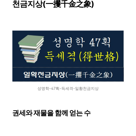
천금지상(一攫千金之象)
성명학-47획-득세격-일황천금지상
권세와 재물을 함께 얻는 수