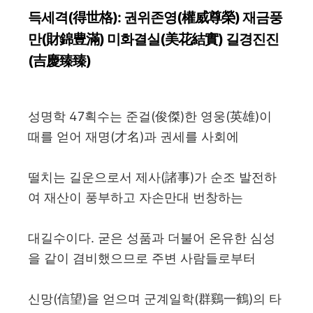
득세격(得世格): 권위존영(權威尊榮) 재금풍
만(財錦豊滿) 미화결실(美花結實) 길경진진
(吉慶臻臻)
성명학 47획수는 준걸(俊傑)한 영웅(英雄)이
때를 얻어 재명(才名)과 권세를 사회에
떨치는 길운으로서 제사(諸事)가 순조 발전하
여 재산이 풍부하고 자손만대 번창하는
대길수이다. 굳은 성품과 더불어 온유한 심성
을 같이 겸비했으므로 주변 사람들로부터
신망(信望)을 얻으며 군계일학(群鷄一鶴)의 타