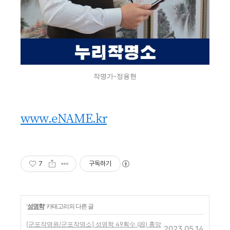
작명가-정용현
www.eNAME.kr
7
구독하기
'
성명학
' 카테고리의 다른 글
[군포작명원/군포작명소] 성명학 49획수 (凶) 흉망
2023.05.14