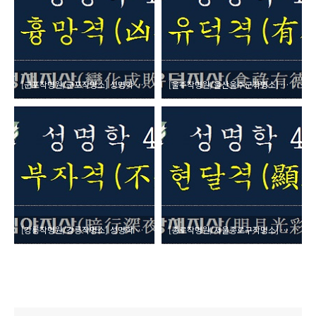
[군포작명원/군포작명소] 성명학 49획수 (凶) 흉망격(凶妄格) 변화성패지상(變化成敗之象)
[울주작명원/울산울주군작명소] 성명학 48획수 (吉) 유덕격(有德格) 식록유덕지상(食祿有德之象)
[강릉작명원/강릉작명소] 성명학 46획수 (凶) 부지격(不知格) 암행심야지상(暗行深夜之象)
[종로작명원/서울종로구작명소] 성명학 45획수 (吉) 현달격(顯達格) 명월광채지상(明月光彩之象)