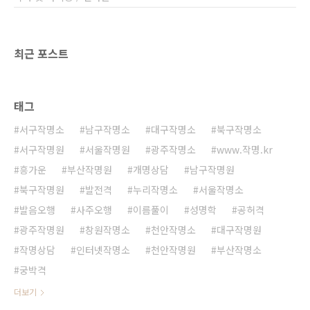
최근 포스트
태그
서구작명소
남구작명소
대구작명소
북구작명소
서구작명원
서울작명원
광주작명소
www.작명.kr
흥가운
부산작명원
개명상담
남구작명원
북구작명원
발전격
누리작명소
서울작명소
발음오행
사주오행
이름풀이
성명학
공허격
광주작명원
창원작명소
천안작명소
대구작명원
작명상담
인터넷작명소
천안작명원
부산작명소
궁박격
더보기