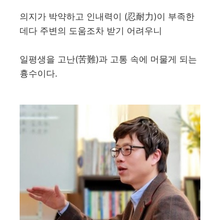
의지가 박약하고 인내력이 (忍耐力)이 부족한
데다 주변의 도움조차 받기 어려우니
일평생을 고난(苦難)과 고통 속에 머물게 되는
흉수이다.