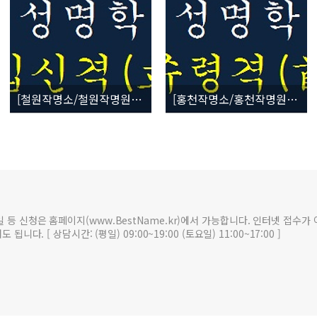
[철원작명소/철원작명원] 성명학 24획수 (吉) 입신격(立身格)
[홍천작명소/홍천작명원] 성명학 21획수 (吉) 수령격(首領格)
일 등 신청은 홈페이지(www.BestName.kr)에서 가능합니다. 인터넷 접수가
 됩니다. [ 상담시간: (평일) 09:00~19:00 (토요일) 11:00~17:00 ]