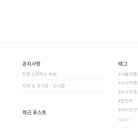
공지사항
태그
작명 신청하는 방법
서울작명
서구작명
약력 및 자격증 / 인사말
남구작명
발전격
인터넷작
최근 포스트
더보기