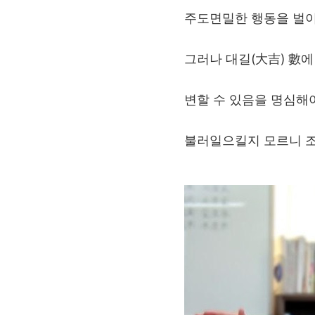
주도면밀한 행동을 벌이
그러나 대길(大吉) 數에
변할 수 있음을 명심해야
불러일으킬지 모르니 조