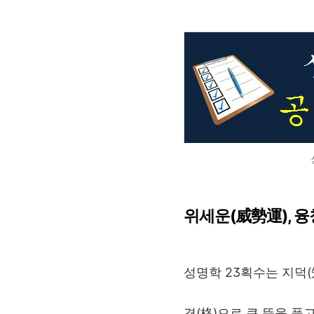
위세운(威勢運), 
성명학 23획수는 지덕
격(格)으로 큰 뜻을 품