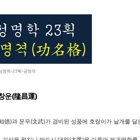
성명학-23획-공명격
융창운(隆昌運)
(知德)과 문무(文武)가 겸비된 성품에 호랑이가 날개를 달
고 기상을 펼치니 반드시 대업(大業)을 이루어 부귀영화를