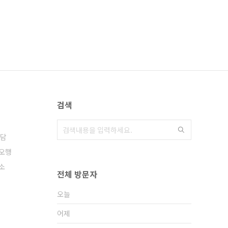
검색
담
오행
소
전체 방문자
오늘
어제