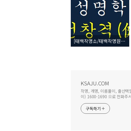
[태백작명소/태백작명원] 성명학 25획수 (吉) 건창격(健暢格)
KSAJU.COM
작명, 개명, 이름풀이, 출산택
이) 1600-1690 으로 전화주셔도
구독하기