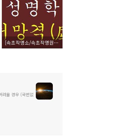
[속초작명소/속초작명원] 성명학 20획수 (凶) 허망격(虛妄格)
 어려울 경우 (국번없