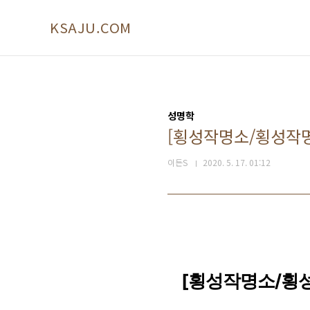
본문 바로가기
KSAJU.COM
성명학
[횡성작명소/횡성작명
이든S
2020. 5. 17. 01:12
[횡성작명소/횡성