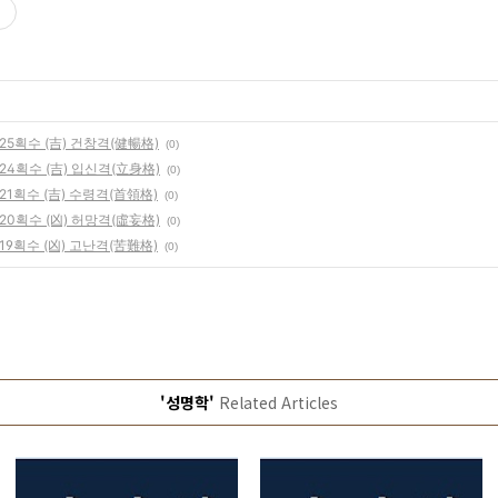
5획수 (吉) 건창격(健暢格)
(0)
4획수 (吉) 입신격(立身格)
(0)
1획수 (吉) 수령격(首領格)
(0)
0획수 (凶) 허망격(虛妄格)
(0)
9획수 (凶) 고난격(苦難格)
(0)
'성명학'
Related Articles