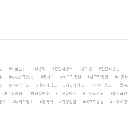
원
이름풀이
성명학
천안작명소
흥가운
천안작명원
원
www.작명.kr
공허격
북구작명원
남구작명원
개명상
소
서구작명소
대구작명소
서울작명소
광주작명소
발음
광주작명원
창원작명소
부산작명소
부산작명원
북구작명
명소
누리작명소
궁박격
작명상담
대구작명원
사주오행