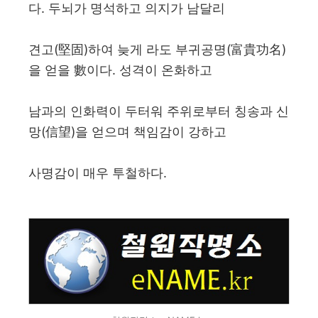
다. 두뇌가 명석하고 의지가 남달리
견고(堅固)하여 늦게 라도 부귀공명(富貴功名)
을 얻을 數이다. 성격이 온화하고
남과의 인화력이 두터워 주위로부터 칭송과 신
망(信望)을 얻으며 책임감이 강하고
사명감이 매우 투철하다.