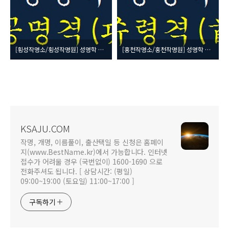
[횡성작명소/횡성작명원] 성명학 23획수 (吉) 공명격(功名格)
[홍천작명소/홍천작명원] 성명학 21획수 (吉) 수령격(首領格)
KSAJU.COM
작명, 개명, 이름풀이, 출산택일 등 신청은 홈페이
지(www.BestName.kr)에서 가능합니다. 인터넷
접수가 어려울 경우 (국번없이) 1600-1690 으로
전화주셔도 됩니다. [ 상담시간: (평일)
09:00~19:00 (토요일) 11:00~17:00 ]
구독하기