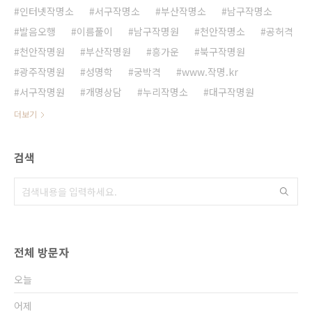
인터넷작명소
서구작명소
부산작명소
남구작명소
발음오행
이름풀이
남구작명원
천안작명소
공허격
천안작명원
부산작명원
흥가운
북구작명원
광주작명원
성명학
궁박격
www.작명.kr
서구작명원
개명상담
누리작명소
대구작명원
더보기
검색
전체 방문자
오늘
어제