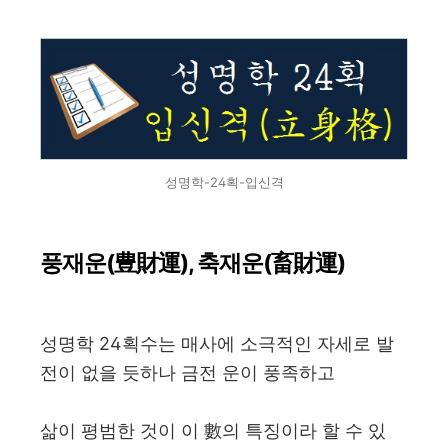
성명학-24획-입신격
풍재운(豊財運), 축재운(畜財運)
성명학 24획수는 매사에 소극적인 자세로 발
전이 없을 듯하나 금전 운이 풍족하고
삶이 평범한 것이 이 數의 특징이라 할 수 있