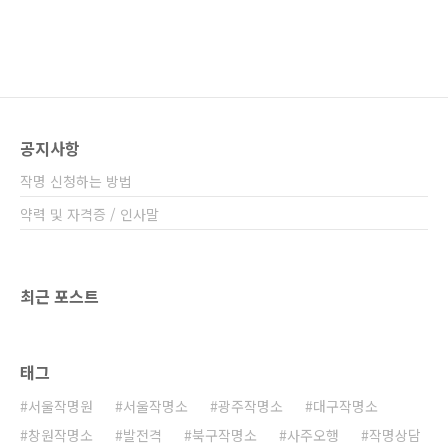
공지사항
작명 신청하는 방법
약력 및 자격증 / 인사말
최근 포스트
태그
서울작명원
서울작명소
광주작명소
대구작명소
창원작명소
발전격
북구작명소
사주오행
작명상담