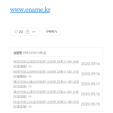
www.ename.kr
22
구독하기
'
성명학
' 카테고리의 다른 글
[평창작명소/평창작명원] 성명학 26획수 (凶) 영웅
2020.09.16
격(英雄格)
(0)
[태백작명소/태백작명원] 성명학 25획수 (吉) 건창
2020.09.16
격(健暢格)
(0)
[횡성작명소/횡성작명원] 성명학 23획수 (吉) 공명
2020.05.17
격(功名格)
(0)
[홍천작명소/홍천작명원] 성명학 21획수 (吉) 수령
2020.05.16
격(首領格)
(0)
[속초작명소/속초작명원] 성명학 20획수 (凶) 허망
2020.05.15
격(虛妄格)
(0)