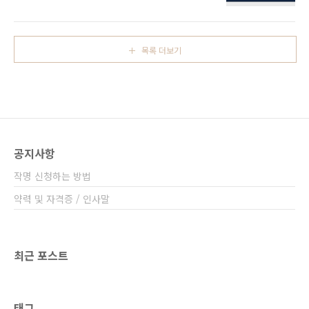
(富榮運) ] 81수리중 성명학 39획(劃)은 구름이
모아둔 재산을 어느 정도는 지킬 수 있게 된다.
걷히고 달이 나타난 형상이다. 한때의 어려움도
또한 주위 사람들과의 인화에도 신경을 써서 선
지혜와 인내로 돌파해 나가며 결과는 부귀와 권
덕을 베풀게 되면 재난이 닥쳐오는 가운데서도
위 영예이다. 즉, 수고를 한만큼 밝은 앞날이 보
도움의 손길이 나타나 넘길 수 있을 것이다. 허황
목록 더보기
장되어있는 격(格)이다. 관직으로 나가면 최고위
된 심리와 ..
직까지 승진, 발전하게 되며 사업을 하더라도 점
점 규모가 확장되어 여러 사람을 거느리게 된다,
또한 자손 대에 까지도 그 영화가 미쳐 가문 전체
가 주위의 부러움을 산다. 운세의 뒷받침에 힘입
어 타고난 재주와 지혜를 100%활용하는 유형이
라고 하겠다. www.ename.kr
공지사항
작명 신청하는 방법
약력 및 자격증 / 인사말
최근 포스트
태그