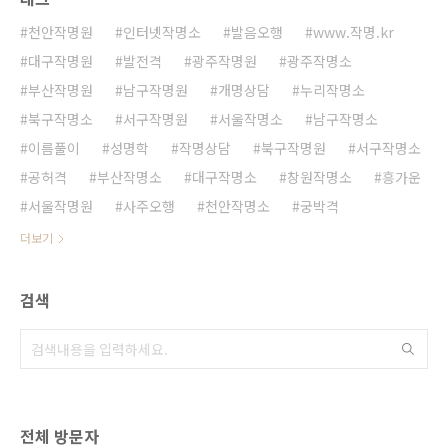
천안작명원
인터넷작명소
발음오행
www.작명.kr
대구작명원
발전격
광주작명원
광주작명소
부산작명원
남구작명원
개명상담
누리작명소
북구작명소
서구작명원
서울작명소
남구작명소
이름풀이
성명학
작명상담
북구작명원
서구작명소
공허격
부산작명소
대구작명소
창원작명소
흥가운
서울작명원
사주오행
천안작명소
궁박격
더보기
검색
전체 방문자