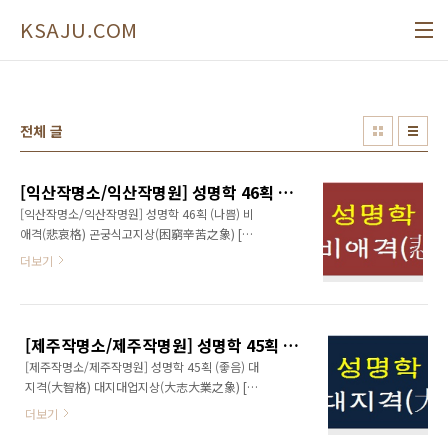
본문 바로가기
KSAJU.COM
전체 글
[익산작명소/익산작명원] 성명학 46획 (나쁨) 비애격(悲哀格) 곤궁식고지상(困窮辛苦之象)
[익산작명소/익산작명원] 성명학 46획 (나쁨) 비
애격(悲哀格) 곤궁식고지상(困窮辛苦之象) [
미운격(未運格), 변괴운(變怪運), 비애운(悲哀
더보기
運) ] 81수리중 성명학 46획(劃)은 비록 천재적
인 발상과 큰 뜻이 있어도 때를 만나지 못한 채
암흑에 갇혀 이리저리 방황만 하고 있는 형상이
되므로 비관과 근심만 가득한 나날을 보내게 된
[제주작명소/제주작명원] 성명학 45획 (좋음) 대지격(大智格) 대지대업지상(大志大業之象)
다. 더구나 일을 도모하고 실행하는 추진력과 담
[제주작명소/제주작명원] 성명학 45획 (좋음) 대
력이 부족하므로 감나무 아래에서 감이 저절로
지격(大智格) 대지대업지상(大志大業之象) [
떨어지기를 기다리는 것처럼 자신의 재능이 있
순조격(順調格), 번영운(繁榮運), 현달운(顯達
어도 앉아서 기회가 오기만 바랄뿐 적극적으로
더보기
運) ] 81수리중 성명학 45획(劃)은 뜻 그대로 지
찾아 나서는 용기가 없다. 소극적이고 비사교적
혜가 출중하고 의지가 확고하여 부귀영화를 누