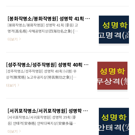
예능방면의 재주도 있으며 학식도 높게 되지만
하겠다. 그렇지 못할 경우 일생을 방황과 세상의
재주가 너무 많은 게 흠이 될 수도 있음은 이런
풍파속에 허비하면서 헛되이 보낼 수도 있다.
격(格)을 두고 하는 말이다. 즉, 타고난 재주가 많
www.ename.kr
[봉화작명소/봉화작명원] 성명학 41획 (좋음) 고명격(高名格) 사해공명지상(四海功名之象)
아 다방면으로 박학다식하다 보니 의욕이 넘치
[봉화작명소/봉화작명원] 성명학 41획 (좋음) 고
는 기분으로 여러가지의 일에 손을 대지만 결과
명격(高名格) 사해공명지상(四海功名之象) [
적으로는 한 가지의 일도 마무리가 되지 못해서
대공격(大功格), 건전운(健全運), 고명운(高名
좌절감만 커진다. 이 격(格)의 이름자를 가진 사
더보기
運) ] 81수리중 성명학 41획(劃)은 하늘로부터
람이 유의할 것은 열 가지의 일이 아니라 한가지
타고 난 대길운 위에 인품과 덕망, 의지와 담력
의 일에 마음을 집중하여 초지일관하는 신념과
준수한 외모까지 두루 갖췄으므로 성명학상으로
실행이다. 이 점만 유의해서 매진한다면 의지박
더 이상 바랄 나위 없는 길수(吉數)중의 하나이
약으로 인한 고난과 횡액등도 경감될 뿐만 아니
[성주작명소/성주작명원] 성명학 40획 (나쁨) 무상격(無常格) 노고무공지상(勞苦無功之象)
다. 세상의 만상을 통찰하는 안목이 깊고, 신중한
라 큰 성..
[성주작명소/성주작명원] 성명학 40획 (나쁨) 무
처세와 이른 도모하는 담력이 있어서 만인이 우
상격(無常格) 노고무공지상(勞苦無功之象) [
러러 보는 가운데 중생구제의 대업도 능히 완수
변화격(變化格), 허망운(虛妄運), 파란운(波瀾
더보기
할 능력이 발현된다. 즉, 만인의 스승격으로 훌륭
運) ] 81수리중 성명학 40획(劃)은 한번 길운이
한 지도자 역할을 완수한다. 덕망과 지혜가 출중
오면 뒤이어 쇠운이 오므로 한때의 성공도 오래
한 가운데 용모가 수려하여 따르는 여자가 많게
가지 못한다. 더구나 투기적인 욕심도 있어서 성
되므로 남자의 경우엔 특별히 여색을 경계해야
공도 오래가지 못하거나 일확천금을 꿈꾸다가
할 것이다. 한 점의 티끌로 인해 고명한 생애 전
[서귀포작명소/서귀포작명원] 성명학 39획 (좋음) 안태격(安泰格) 안락다복지상(安樂多福之象)
패가망신하는 일도 있게 된다. 명철한 두뇌와 재
체가 일..
[서귀포작명소/서귀포작명원] 성명학 39획 (좋
간, 남다른 호기심이나 모험심에 바탕을 둔 투기
음) 안태격(安泰格) 안락다복지상(安樂多福之
심리를 절제하고 그 재능과 노력을 대업성취를
象) [ 장성격(將星格), 영화운(榮華運), 부영운
위한 일에 투자한다면, 인격의 수양을 바탕으로
더보기