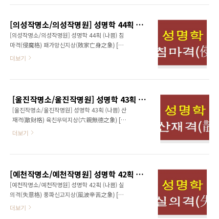
인 성품으로 인해 사회적으로도 출세운과는 거
리며 일신을 드높일 수(數)이다. 세상의 이치를
리가 멀다. 다만, 내면의 심리를 탐구하거나, 발
꿰뚫는 선견지명과 천재적인 지능으로 만인의
명 등의 독창적인 창작분야 등의 일에서는 특유
[의성작명소/의성작명원] 성명학 44획 (나쁨) 침마격(侵魔格) 패가망신지상(敗家亡身之象)
우두머리로서 대업을 성취하여 이름을 사해에
의 성품과 재능을 이..
[의성작명소/의성작명원] 성명학 44획 (나쁨) 침
떨치게 된다. 비상한 계획과 강한 운세의 뒷받침
마격(侵魔格) 패가망신지상(敗家亡身之象) [
이 있어서 간혹 한두 차례의 중도좌절하게 되거
마장격(魔障格), 최악운(最惡運), 파멸운(破滅
더보기
나 곤란이 닥쳐서 불안이 가중되어도 실패를 도
運) ] 81수리중 성명학 44획(劃)은 인생을 통해
약의 계기로 삼아 더 큰 성취를 이루어 내며 또
겪을 수 있는 모든 고난을 겪을 수이다. 하는 일
좌절을 극복하고 말겠다는 강한 끈기와 집념도
마다 마(魔)가 끼어 잘 되던 일도 뜻밖으로 실패
있다. 이 수(數)는 대지대귀(大智大貴)의 격이므
로 끝나게 되고 설령 물려받은 부모의 유산이 있
로 사주팔자 등의 선천 운세와 부합되어야 하며
[울진작명소/울진작명원] 성명학 43획 (나쁨) 산재격(散財格) 육친무덕지상(六親無德之象)
다 해도 가을날 떨어져 사그라 드는 낙엽처럼 흔
성명자상의 타 격..
[울진작명소/울진작명원] 성명학 43획 (나쁨) 산
적도 흩어져 버려서 생활고를 면할 수 없게 된다.
재격(散財格) 육친무덕지상(六親無德之象) [
고난이 계속되므로 생활이 불안정한 가운데 세
성쇠격(盛衰格), 파산운(破産運), 산재운(散財
상물정에 도 어둡고 욕심이 지나치게 크고 허망
더보기
運) ] 81수리중 성명학 43획(劃)은 외화내빈이
하게 되므로 패가망신의 우려가 크다. 급변, 급
라고 겉으로는 화려하고 그럴싸해 보이지만 안
난, 변사, 횡액, 비운이 계속되는 수(數)인데 간혹
으로는 내면의 근심이 많고 재액이 겹치므로 삶
이런 흉사에 굴하지 않고 담력과 초인적인 노력
에 대한 회의를 많이 느끼게 된다. 더구나 의지까
으로 모든 난관을 극복하고 마침내 성공함으로
[예천작명소/예천작명원] 성명학 42획 (나쁨) 실의격(失意格) 풍파신고지상(風波辛苦之象)
지 박약하여 파란과 조난으로 어려움에 닥치게
써..
[예천작명소/예천작명원] 성명학 42획 (나쁨) 실
되면 자포자기하게되어 허황된 유혹에 쉽게 빠
의격(失意格) 풍파신고지상(風波辛苦之象) [
져들게 된다. 남녀 모두 색정에 탐닉하는 경향이
고행격(苦行格), 불성운(不成運), 수난운(受難
더보기
있으므로 몸과 마음가짐을 단정히하고 좀 더 현
運) ] 81수리중 성명학 42획(劃)은 지혜가 있고
실적인 계획을 세우고 거기에 전념하도록 해야