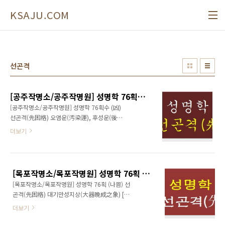
본문 바로가기
KSAJU.COM
선곤격
[공주작명소/공주작명원] 성명학 76획수 (凶) 선곤격(先困格)
[공주작명소/공주작명원] 성명학 76획수 (凶)
선곤격(先困格) 오염운(汚染運), 후성운(後盛
運) 성명학 76획수는 육친(六親)이 무덕(無德)
더보기
하고 내외(內外)가 불화(不和)하며 조상에게 물
려받은 재산마저 차츰 잃게 되어 빈 손으로 초년
의 생애를 보내기는 하나 끈기 있는 노력과 강인
한 의지력을 발휘한다면 차츰 복록(福祿)을 구하
[목포작명소/목포작명원] 성명학 76획 (나쁨) 선곤격(先困格) 대기만성지상(大器晩成之象)
게 되는 數이다. 전반부에 견디기 어려운 역경에
[목포작명소/목포작명원] 성명학 76획 (나쁨) 선
시달리는데 거듭되는 실패, 형액, 이별, 좌절 등
곤격(先困格) 대기만성지상(大器晩成之象) [
의 갖가지 시련과 부딪히며 괴로운 삶을 보내지
이산격(離散格) 오염운(汚染運), 후성운(後盛
만 여기서 주저앉는다면 평생을 비참하고 고달
더보기
運) ] 81수리중 성명학 76획(劃)은 격의 명칭이
픈 삶을 영위하게 된다. 연속되는 고난으로 삶을
나타나듯이 중년까지는 인간적인 한계를 느낄