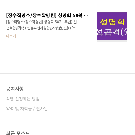
포기하는 경우도 있으나 강한 의지를 밑천으로
정도로 곤경이 계속된다. 추진하는 일마다 중도
끈질긴 추진력으로 버티어 낸다면 후반부에 가
에서 좌절되고, 형액과 이별, 질병 등이 계속되므
서 평복(平福)을 누릴 수가 있다. 이 數는 대체로
[장수작명소/장수작명원] 성명학 58획 (무난) 선곤격(先困格) 선흉후길지상(先凶後吉之象)
로 자기 삶에 회의를 느끼게 되며 자칫 삶을 포기
중년 이후에 ..
[장수작명소/장수작명원] 성명학 58획 (무난) 선
하려 할 것이다. 그러나 거기에서 멈춰서는 그간
곤격(先困格) 선흉후길지상(先凶後吉之象) [
의 노력마저 아무 보상없이 허무한 결과가 될 뿐
후영격(後榮格), 무상운(無常運), 후복운(後福
더보기
이므로 각오를 새롭게 해서 먼 앞날을 내다보고,
運) ] 81수리중 성명학 58획(劃)은 반흉반길로
용기를 내어 정진하여야 한다. 중간에 좌절하지
길흉이 반반인 수리지만 시작보다 결과가 좋게
않고 모든 흉사를 견뎌낸 사람에게는 중년이후
되므로 인생의 말년에 갈수록 노력한 만큼의 성
부터 서서히 운이 열리기 시작하여 그간의 수고
취감이 맛보게 된다. 한마디로 대기만성(大器晩
에 대한 값진 보상이라도 하려는 듯 나날이 안정
成)의 인물이 이수에 많이 있는데 초년의 시련이
과 즐거움으로..
나 고달픔을 성장과 발전이 계기로, 삼아 목표를
확고히 한 후 그 목표를 매진한다면 주위에서 깜
짝 놀랄 큰일을 하게 되거나 생각지도 못한 복록
공지사항
이 그대가로 주어지게 된다. 다만 중도에서 초초
해 하거나 성급하게 생각한 나머지 소극적이고
작명 신청하는 방법
우유부단하며 다하지 않은 생활을 한다면, 뒤늦
게 찾아오는 복과 행운도 그냥 지나쳐 가고 결과
약력 및 자격증 / 인사말
적으로는 인생을..
최근 포스트