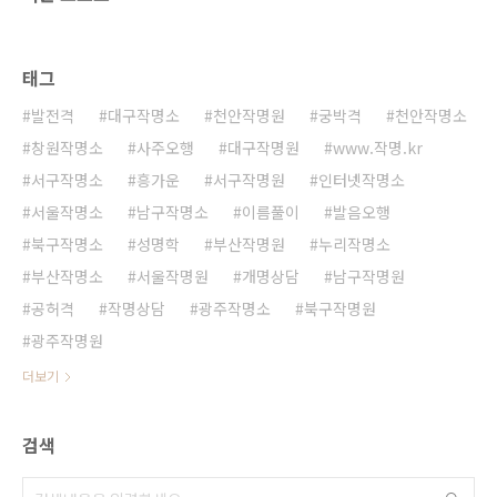
태그
발전격
대구작명소
천안작명원
궁박격
천안작명소
창원작명소
사주오행
대구작명원
www.작명.kr
서구작명소
흥가운
서구작명원
인터넷작명소
서울작명소
남구작명소
이름풀이
발음오행
북구작명소
성명학
부산작명원
누리작명소
부산작명소
서울작명원
개명상담
남구작명원
공허격
작명상담
광주작명소
북구작명원
광주작명원
더보기
검색