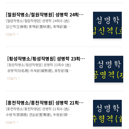
은 수심에서 벗어나지 못해 홀로 고독한 여생을
시적(一時的)인 성공으로 행복한 듯하나 내면은
보내게 되는 흉수이다. www.eNAME.kr
곤고하고 정신착란(精神錯亂)으로 실의하여 불
[철원작명소/철원작명원] 성명학 24획수 (吉) 입신격(立身格)
의의 재난 산재의 파란(波瀾)을 당하게 된다. 겉
[철원작명소/철원작명원] 성명학 24획수 (吉)
은 화려하고 좋아보여도 내면세계는 부실하고
입신격(立身格) 풍재운(豊財運), 축재운(畜財
실속이 없어 손해 보는 일을 많이 당하므로 주변
運) 성명학 24획수는 매사에 소극적인 자세로
더보기
사람들에게 이용을 잘 당하는 흉운이다. 비록 지
발전이 없을 듯하나 금전 운이 풍족하고 삶이 평
혜 (智慧)와 모략(謀略)이 뛰어나다 하여도 의지
범한 것이 이 數의 특징이라 할 수 있다. 두뇌가
가 약하고 결단력이 없어 사소한 일에도 고민에
명석하고 의지가 남달리 견고(堅固)하여 늦게 라
휩싸여 큰일을 이루어 내기 어려우니 매사에 중
도 부귀공명(富貴功名)을 얻을 數이다. 성격이
도 장애가 많이 있게 된다. www.eNAME.kr
[횡성작명소/횡성작명원] 성명학 23획수 (吉) 공명격(功名格)
온화하고 남과의 인화력이 두터워 주위로부터
[횡성작명소/횡성작명원] 성명학 23획수 (吉)
칭송과 신망(信望)을 얻으며 책임감이 강하고 사
공명격(功名格) 위세운(威勢運), 융창운(隆昌
명감이 매우 투철하다. 무일푼으로 사업을 벌여
運) 성명학 23획수는 지덕(知德)과 문무(文武)
도 크나큰 재물을 모으는 재운(財運)이 풍족한
더보기
가 겸비된 성품에 호랑이가 날개를 달은 격(格)
운수이다. 갑부가 되거나 귀한 직업을 얻어 만인
으로 큰 뜻을 품고 기상을 펼치니 반드시 대업
이 부러워하고 따르게 되는 길(吉)한 數라 하겠
(大業)을 이루어 부귀영화를 누릴 數이다. 비록
다. 또한 외모가 남달리 준수하여 연예계로 진출
가난한 가정에서 태어났다 하여도 명석(明晳)한
하는 것도 좋을 성 싶으나 자신의 위신(威信)을
[홍천작명소/홍천작명원] 성명학 21획수 (吉) 수령격(首領格)
두뇌와 끈기 있는 적극적인 행동이 젊은 나이에
지나치게 내세우..
[홍천작명소/홍천작명원] 성명학 21획수 (吉)
입신양명(立身揚名)의 길에 들어서게 한다. 만
수령격(首領格) 견실운(堅實運), 두령운(頭領
인이 앙시하고 나라가 인정하는 높은 위치에 자
運) 성명학 21획수는 살신성인(殺身成仁)의 정
더보기
리를 차지함은 물론, 매사에 주도면밀한 행동을
신으로 한 평생 남을 위해 봉사하는 정신으로 살
벌이니 아랫 사람마저 살신(殺身)하여 받들려고