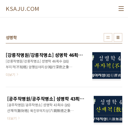
본문 바로가기
KSAJU.COM
성명학
[강릉작명원/강릉작명소] 성명학 46획수 (凶) 부지격(不知格) 암행심야지상(暗行深夜之象)
[강릉작명원/강릉작명소] 성명학 46획수 (凶)
부지격(不知格) 암행심야지상(暗行深夜之象)
고독을 암시하는 수 잠수격(潛修格): 변괴지수
더보기
(變怪之數) 박약무력(薄弱無力) 만사부의(萬事
不意) 곤난신고(困難辛苦) 성명학 46획수는 자
립대성이 어렵고 모든 일이 부운지격(浮雲之格)
과 같이 허무한 결과로써 어두운 밤길을 가는 나
[공주작명원/공주작명소] 성명학 43획수 (凶) 산재격(散財格) 육친무덕지상(六親無德之象)
그네와 같아 답답함과 수심으로 자탄만을 거듭
[공주작명원/공주작명소] 성명학 43획수 (凶)
할 뿐으로 불길한 수이다. 또한, 병약과 고독(孤
산재격(散財格) 육친무덕지상(六親無德之象)
獨) 등의 불행을 암시하는 흉수이다. 비록, 포부
재산이 흩어지는 수 산재격(散財格): 우야지화
와 이상이 있다한들 의지가 약하고 실천력과 용
더보기
(雨夜之花) 분락분분(雰落紛紛) 곤고부의(困苦
통성이 부족하니 발전을 이루기 매우 어렵다. 깊
不意) 유지미진(有志未進) 성명학 43획수는 일