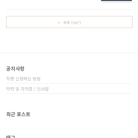
고난 지모(智謀)를 겸비한 기질을 지니고 있어
등의 다양한 액운과 부딪히니 능력을 발휘하려
원하는 목적을 조기(早期)에 달성하여 이름을 사
는 의지를 무참히도 꺾어 놓게 되어 평생을 고난
방에 널리 알리는 數라 하겠다. 정신적 육체적으
과 외로움에 시달려야 하는 운수이다. 마음을 비
로 건전하고 건강미가 흘러 넘치며 지능 또한 매
우고 긍정적인 사고로 수양(修養)에 힘쓴다면 흉
목록 더보기
우 우수한 편에 속한다. 적잖은 역경에 시달리기
(凶)을 길(吉..
도 하지만 별다른 고생 없이 이를 극복해 나가는
지혜를 발휘해 나가며 뛰어난 진취력을 발판으
로 원대한 과업(課業)을 달성하는 위인이 된다.
대국자로서 막중한 임무를 도맡아 처리하여 많
은 이로부터 존경의 대상이 됨은 물론, 부귀영달
하여 높은 직위를 지닌 분들과 같은 위치에 서기
공지사항
도 한다. 그러나 자칫 가정에 소홀히 하는 경향이
있어 이로 인..
작명 신청하는 방법
약력 및 자격증 / 인사말
최근 포스트
태그