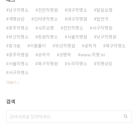
남구작명소
천안작명원
대구작명소
발음오행
개명상담
인터넷작명소
대구작명원
발전격
광주작명소
사주오행
천안작명소
서구작명원
부산작명소
창원작명소
서울작명원
남구작명원
흥가운
이름풀이
부산작명원
궁박격
북구작명소
광주작명원
공허격
성명학
www.작명.kr
서울작명소
북구작명원
누리작명소
작명상담
서구작명소
더보기
검색