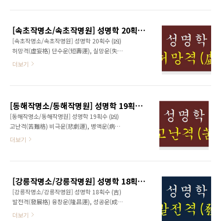
아 가는 數에 해당한다. 솔직한 태도와 매사에 적
한다. 그러나 대길(大吉) 數에 해당되는 數는 중
극적인 사고방식으로 능력을 발휘하니 부귀공명
복을 피하지 않으면 도리어 흉(凶)으로 변할 수
을 힘들지 않고도 얻음은 물론 사회적 국가적으
있음을 명심해야겠다. 또한 색(色)을 지나치게
[속초작명소/속초작명원] 성명학 20획수 (凶) 허망격(虛妄格)
로도 매우 중요한 위치에 오르게 된다. 의지가 견
밝히다 보면 ..
[속초작명소/속초작명원] 성명학 20획수 (凶)
고하고 두뇌가 명석하며 남아(男兒)의 기질이 남
허망격(虛妄格) 단수운(短壽運), 실망운(失望
보다 뛰어난 운수를 타고 났으므로 만인의 두령
運) 성명학 20획수는 부모와의 인연이 짧아 이
(頭領)으로 출세하여 일찍 입신양명(立身揚名)
더보기
른 나이에 양친(兩親) 중 한 분을 멀리 보내게 되
의 길에 들어서게 된다. 의지견고(意志堅固)하
는 운수이다. 꾀하는 일마다 실패의 연속이며, 가
며 탁월한 지모(智謀)와 덕망을 갖춘 數라 필시
난의 허덕임 속에서 벗어나질 못하고, 재액, 횡
대길(大吉)할 것임이 분명하다.
액, 변사 등의 갖가지 흉한 일에 시달리다 허탈하
www.ename.kr
[동해작명소/동해작명원] 성명학 19획수 (凶) 고난격(苦難格)
게 세월만 보내게 되는 매우 흉(凶)한 數라 하겠
[동해작명소/동해작명원] 성명학 19획수 (凶)
다. 어두운 밤길을 걷다 불빛마저 수풀에 가려 사
고난격(苦難格) 비극운(悲劇運), 병액운(病厄
면초가(四面楚歌)에 빠지는 격으로 다소 재능은
運) 성명학 19획수는 명석한 두뇌와 남다른 실
더보기
있으나 발휘할 기회가 전혀 찾아오지 않으니 항
천력을 바탕으로 부단한 노력을 기울이기는 하
상 제자리에 머무르는 인생이라 하겠다. 이 數는
나, 이렇다 할 결실을 거두기가 매우 힘든 數이
가장 흉한 數로써 성명학 상으로 절대 써서는 안
다. 성공을 목전(目前)에 두고도 스스로 실패를
되는 수(數)임을 반드시 명심해야 한다.
불러오게 되어 늘 허탈감에 빠지게 된다. 육친에
www.ename.kr
[강릉작명소/강릉작명원] 성명학 18획수 (吉) 발전격(發展格)
덕(德)이 없으니 초년의 고생은 이루 말할 것이
[강릉작명소/강릉작명원] 성명학 18획수 (吉)
없겠고, 성년이 되었어도 가정을 이루지만 배우
발전격(發展格) 융창운(隆昌運), 성공운(成功
자와의 생이별 내지는 자식과의 불화합이 가정
運) 성명학 18획수는 철석 같은 강한 의지와 타
파탄까지 몰아 가게 된다. 조난, 병고, 불구, 단명
더보기